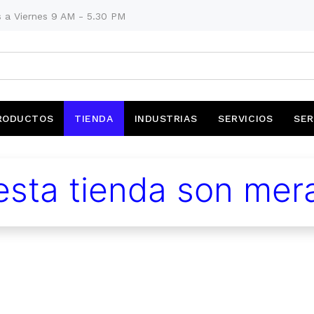
 a Viernes 9 AM - 5.30 PM
RODUCTOS
TIENDA
INDUSTRIAS
SERVICIOS
SER
sta tienda son mera