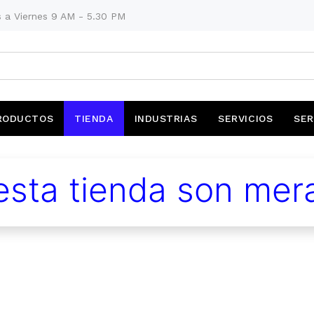
 a Viernes 9 AM - 5.30 PM
RODUCTOS
TIENDA
INDUSTRIAS
SERVICIOS
SER
sta tienda son mera