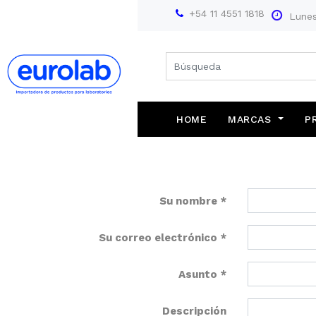
+54 11 4551 1818
Lunes
HOME
MARCAS
P
Farmacopea Europea
Su nombre
Su correo electrónico
Asunto
Descripción