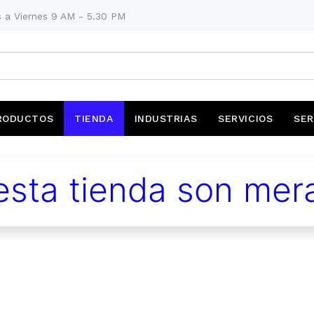
 a Viernes 9 AM - 5.30 PM
RODUCTOS
TIENDA
INDUSTRIAS
SERVICIOS
SER
sta tienda son mera