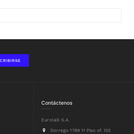
CRIBIRSE
Contáctenos
Eurolab S.A.
Dorrego 1789 1º Piso of. 102