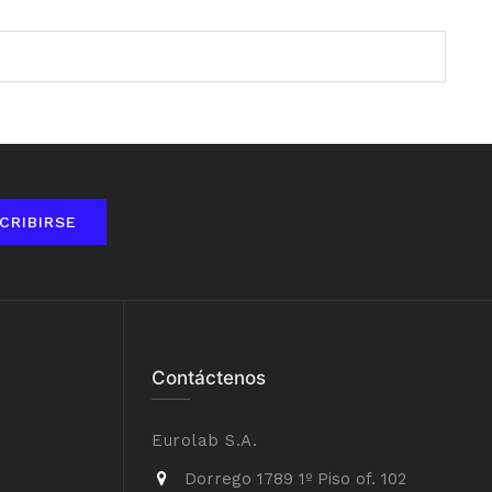
CRIBIRSE
Contáctenos
Eurolab S.A.
Dorrego 1789 1º Piso of. 102