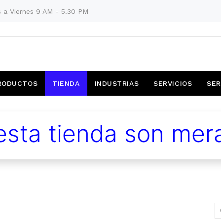
 a Viernes 9 AM - 5.30 PM
RODUCTOS
TIENDA
INDUSTRIAS
SERVICIOS
SER
sta tienda son mera